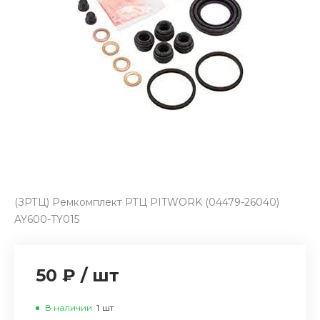
(ЗРТЦ) Ремкомплект РТЦ PITWORK (04479-26040)
AY600-TY015
50 ₽
/
шт
В наличии
1
шт