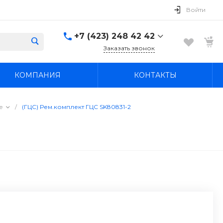
Войти
+7 (423) 248 42 42
Заказать звонок
+7 (423) 248 42 42
КОМПАНИЯ
КОНТАКТЫ
Надеждинский район, п.
Новый, ул.
Первомайская, д. 1а
Пн-Вс: 8:30-19:00
е
/
(ГЦС) Рем.комплект ГЦС SK80831-2
boss4848@mail.ru