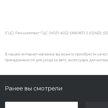
(ГЦС) Рем.комплект ГЦС 04031-4022 SK80831-2 (02463) (S
В нашем интернет-магазине вы можете приобрести качест
принадлежности для ухода за авто, аксессуары для интер
Ранее вы смотрели