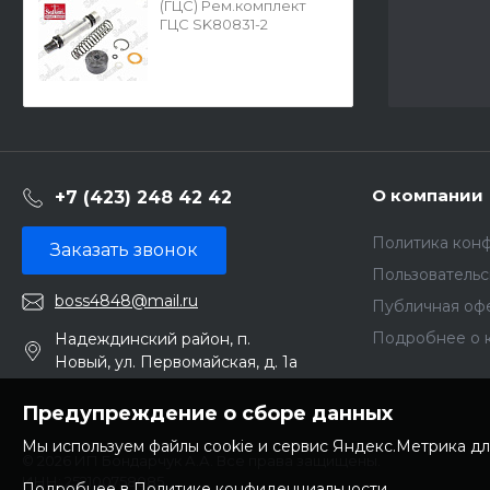
(ГЦС) Рем.комплект
ГЦС SK80831-2
О компании
+7 (423) 248 42 42
Политика кон
Заказать звонок
Пользователь
boss4848@mail.ru
Публичная оф
Подробнее о 
Надеждинский район, п.
Новый, ул. Первомайская, д. 1а
Предупреждение о сборе данных
Мы используем файлы cookie и сервис Яндекс.Метрика дл
© 2026 ИП Бондарчук А.А. Все права защищены.
ИНН: 252100758085
Подробнее в Политике конфиденциальности