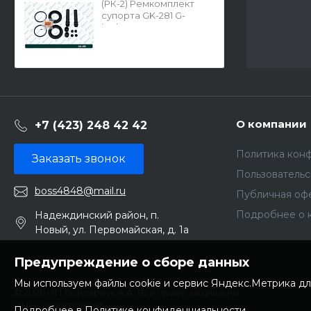
(РК-2) Ремкомплект
супорта GK-281 G-
brake
О компании
+7 (423) 248 42 42
Политика кон
Заказать звонок
Пользователь
boss4848@mail.ru
Публичная оф
Подробнее о 
Надеждинский район, п.
Новый, ул. Первомайская, д. 1а
Предупреждение о сборе данных
Мы используем файлы cookie и сервис Яндекс.Метрика дл
© 2026 ИП Бондарчук А.А. Все права защищены.
ИНН: 252100758085
Подробнее в Политике конфиденциальности