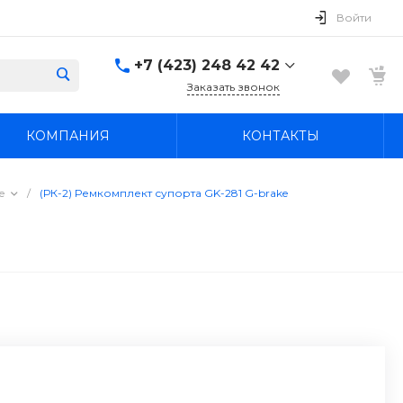
Войти
+7 (423) 248 42 42
Заказать звонок
+7 (423) 248 42 42
КОМПАНИЯ
КОНТАКТЫ
Надеждинский район, п.
Новый, ул.
Первомайская, д. 1а
Пн-Вс: 8:30-19:00
е
/
(РК-2) Ремкомплект супорта GK-281 G-brake
boss4848@mail.ru