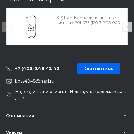
(КР) Рем. Комплект клапанной
крышки KP01-079 (15613-PC6-000,
90442-PR7-A00, 12341-P13-000)
+7 (423) 248 42 42
Заказать звонок
boss4848@mail.ru
Надеждинский район, п. Новый, ул. Первомайская,
д. 1а
О компании
Услуги