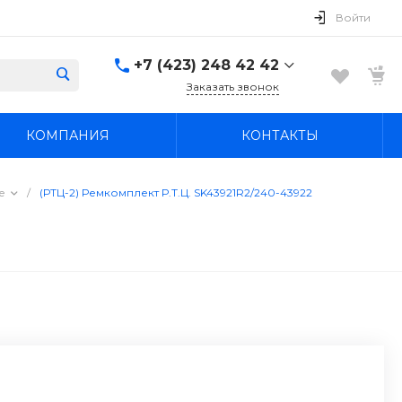
Войти
+7 (423) 248 42 42
Заказать звонок
+7 (423) 248 42 42
КОМПАНИЯ
КОНТАКТЫ
Надеждинский район, п.
Новый, ул.
Первомайская, д. 1а
Пн-Вс: 8:30-19:00
е
/
(РТЦ-2) Ремкомплект Р.Т.Ц. SK43921R2/240-43922
boss4848@mail.ru