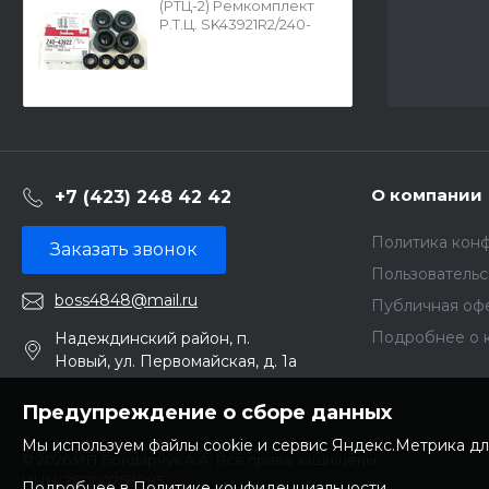
(РТЦ-2) Ремкомплект
Р.Т.Ц. SK43921R2/240-
43922
О компании
+7 (423) 248 42 42
Политика кон
Заказать звонок
Пользователь
boss4848@mail.ru
Публичная оф
Подробнее о 
Надеждинский район, п.
Новый, ул. Первомайская, д. 1а
Предупреждение о сборе данных
Мы используем файлы cookie и сервис Яндекс.Метрика дл
© 2026 ИП Бондарчук А.А. Все права защищены.
ИНН: 252100758085
Подробнее в Политике конфиденциальности