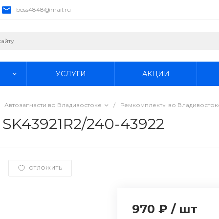
boss4848@mail.ru
УСЛУГИ
АКЦИИ
Автозапчасти во Владивостоке
/
Ремкомплекты во Владивосток
. SK43921R2/240-43922
ОТЛОЖИТЬ
970 ₽
/
шт