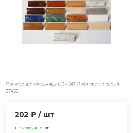
Плинтус д/столешницы L-3м 547 Лофт светло-серый
37465
202 ₽
/
шт
В наличии
8
шт