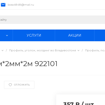
boss4848@mail.ru
УСЛУГИ
АКЦИИ
е
/
Профиль, уголок, молдинг во Владивостоке
/
Профиль, по
*2мм*2м 922101
ОТЛОЖИТЬ
357 ₽
/
шт