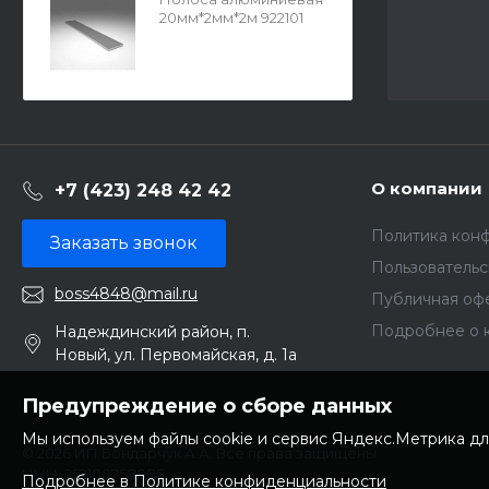
20мм*2мм*2м 922101
О компании
+7 (423) 248 42 42
Политика кон
Заказать звонок
Пользователь
boss4848@mail.ru
Публичная оф
Подробнее о 
Надеждинский район, п.
Новый, ул. Первомайская, д. 1а
Предупреждение о сборе данных
Мы используем файлы cookie и сервис Яндекс.Метрика дл
© 2026 ИП Бондарчук А.А. Все права защищены.
ИНН: 252100758085
Подробнее в Политике конфиденциальности