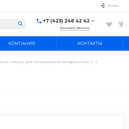
Войти
+7 (423) 248 42 42
Заказать звонок
+7 (423) 248 42 42
КОМПАНИЯ
КОНТАКТЫ
Надеждинский район, п.
Новый, ул.
Первомайская, д. 1а
Пн-Вс: 8:30-19:00
лоса, плинтус для столешницы во Владивостоке
/
boss4848@mail.ru