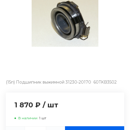
(15п) Подшипник выжимной 31230-20170 60TKB3502
1 870 ₽
/
шт
В наличии
1
шт