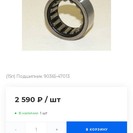
(15п) Подшипник 90365-47013
2 590 ₽
/
шт
В наличии
1
шт
-
+
В КОРЗИНУ