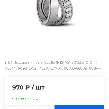
(11п) Подшипник 7515 (32215) (NIS) 75*130*33,3 01014-
00544, 1-09812-021, 43210-L0700, 90033-66008, 9884-7
970 ₽
/
шт
В наличии
2
шт