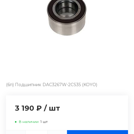
(6п) Подшипник DAC3267W-2CS35 (KOYO)
3 190 ₽
/
шт
В наличии
1
шт