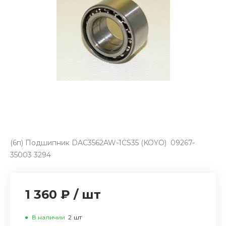
(6п) Подшипник DAC3562AW-1CS35 (KOYO) 09267-
35003 3294
1 360 ₽
/
шт
В наличии
2
шт