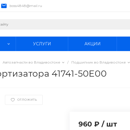
boss4848@mail.ru
УСЛУГИ
АКЦИИ
Автозапчасти во Владивостоке
/
Подшипник во Владивостоке
ртизатора 41741-50E00
ОТЛОЖИТЬ
960 ₽
/
шт