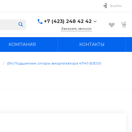
Войти
+7 (423) 248 42 42
Заказать звонок
+7 (423) 248 42 42
КОМПАНИЯ
КОНТАКТЫ
Надеждинский район, п.
Новый, ул.
Первомайская, д. 1а
Пн-Вс: 8:30-19:00
/
(5п) Подшипник опоры амортизатора 41741-50E00
boss4848@mail.ru