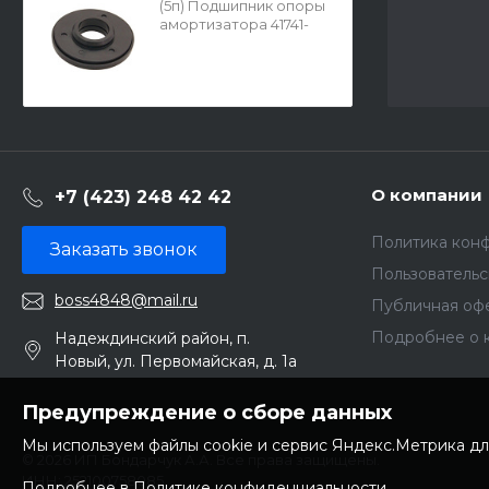
(5п) Подшипник опоры
амортизатора 41741-
50E00
О компании
+7 (423) 248 42 42
Политика кон
Заказать звонок
Пользователь
boss4848@mail.ru
Публичная оф
Подробнее о 
Надеждинский район, п.
Новый, ул. Первомайская, д. 1а
Предупреждение о сборе данных
Мы используем файлы cookie и сервис Яндекс.Метрика дл
© 2026 ИП Бондарчук А.А. Все права защищены.
ИНН: 252100758085
Подробнее в Политике конфиденциальности