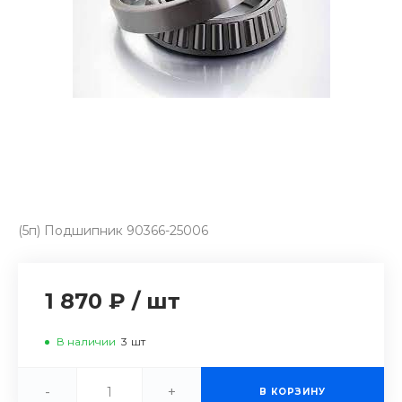
(5п) Подшипник 90366-25006
1 870 ₽
/
шт
В наличии
3
шт
-
+
В КОРЗИНУ