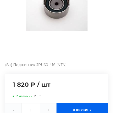
(8п) Подшипник JPU60-416 (NTN)
1 820 ₽
/
шт
В наличии
2
шт
-
+
В КОРЗИНУ