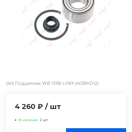
(4п) Подшипник WB-1398 LYNX (40BWD12)
4 260 ₽
/
шт
В наличии
2
шт