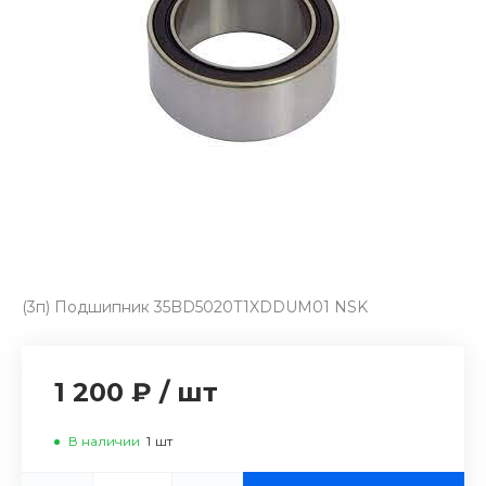
(3п) Подшипник 35BD5020T1XDDUM01 NSK
1 200 ₽
/
шт
В наличии
1
шт