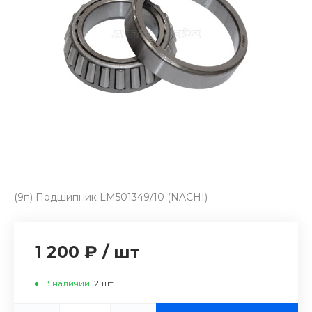
(9п) Подшипник LM501349/10 (NACHI)
1 200 ₽
/
шт
В наличии
2
шт