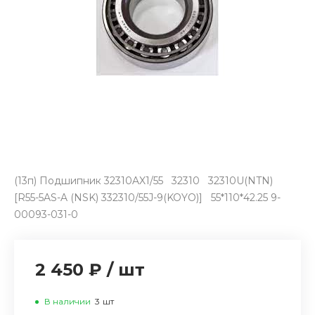
(13п) Подшипник 32310AX1/55 32310 32310U(NTN)
[R55-5AS-A (NSK) 332310/55J-9(KOYO)] 55*110*42.25 9-
00093-031-0
2 450 ₽
/
шт
В наличии
3
шт