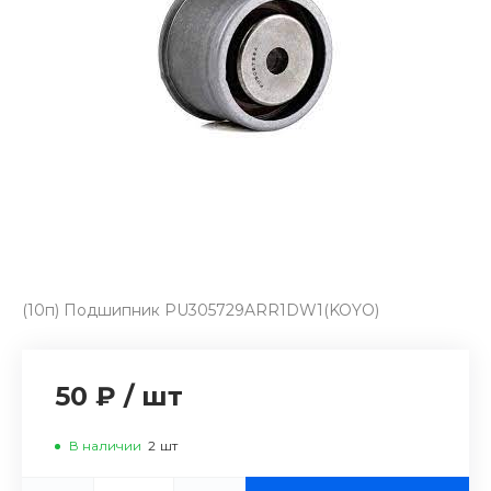
(10п) Подшипник PU305729ARR1DW1(KOYO)
50 ₽
/
шт
В наличии
2
шт