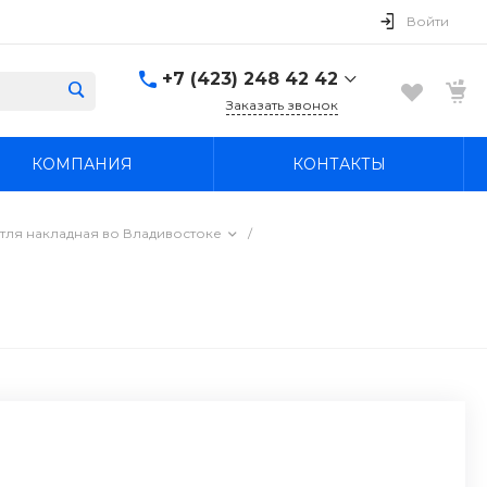
Войти
+7 (423) 248 42 42
Заказать звонок
+7 (423) 248 42 42
КОМПАНИЯ
КОНТАКТЫ
Надеждинский район, п.
Новый, ул.
Первомайская, д. 1а
Пн-Вс: 8:30-19:00
тля накладная во Владивостоке
/
boss4848@mail.ru