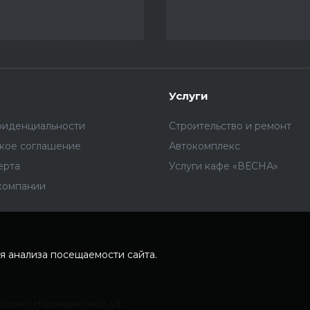
Услуги
фиденциальности
Строительство и ремонт
ское соглашение
Автокомплекс
ерта
Услуги кафе «ВЕСНА»
компании
я анализа посещаемости сайта.
Вольно- Надеждинское, ул.