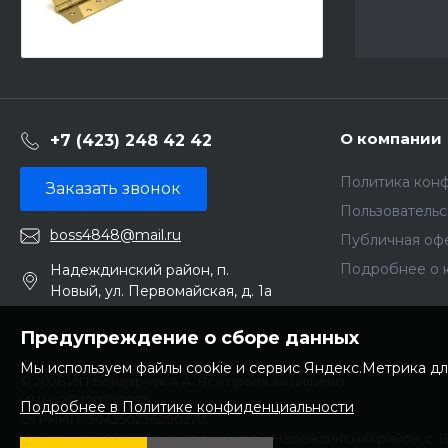
О компании
+7 (423) 248 42 42
Политика кон
Заказать звонок
Пользователь
boss4848@mail.ru
Публичная оф
Подробнее о 
Надеждинский район, п.
Новый, ул. Первомайская, д. 1а
Предупреждение о сборе данных
Мы используем файлы cookie и сервис Яндекс.Метрика дл
© 2026 ИП Бондарчук А.А. Все права защищены.
ИНН: 252100758085
Подробнее в Политике конфиденциальности
ОГРНИП: 304250236200270
Юр. адрес: 692481 Приморский край, Надеждинский район, с. 