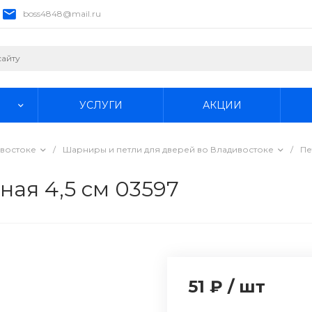
boss4848@mail.ru
УСЛУГИ
АКЦИИ
ивостоке
/
Шарниры и петли для дверей во Владивостоке
/
Пе
ная 4,5 см 03597
51 ₽
/
шт