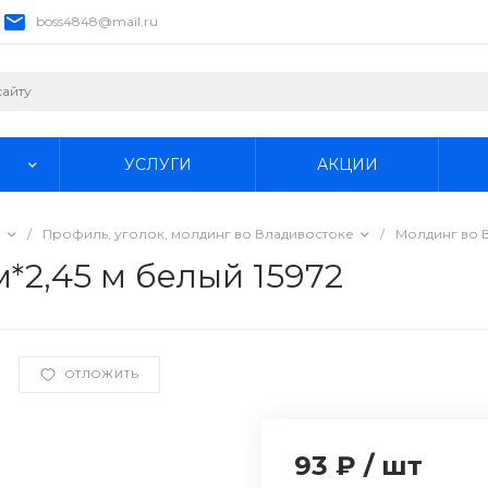
boss4848@mail.ru
УСЛУГИ
АКЦИИ
е
/
Профиль, уголок, молдинг во Владивостоке
/
Молдинг во 
*2,45 м белый 15972
ОТЛОЖИТЬ
93 ₽
/
шт