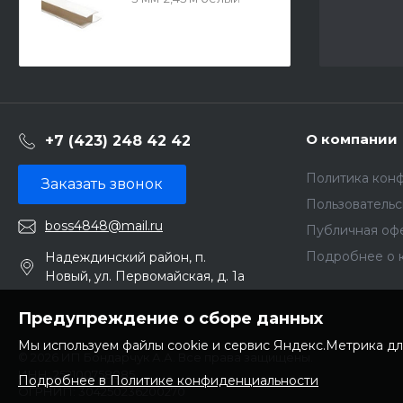
15972
О компании
+7 (423) 248 42 42
Политика кон
Заказать звонок
Пользователь
boss4848@mail.ru
Публичная оф
Подробнее о 
Надеждинский район, п.
Новый, ул. Первомайская, д. 1а
Предупреждение о сборе данных
Мы используем файлы cookie и сервис Яндекс.Метрика дл
© 2026 ИП Бондарчук А.А. Все права защищены.
ИНН: 252100758085
Подробнее в Политике конфиденциальности
ОГРНИП: 304250236200270