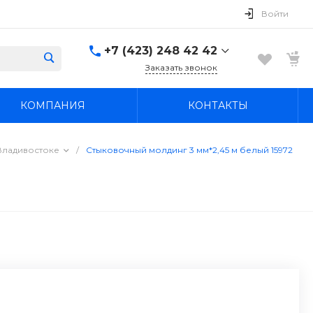
Войти
+7 (423) 248 42 42
Заказать звонок
+7 (423) 248 42 42
КОМПАНИЯ
КОНТАКТЫ
Надеждинский район, п.
Новый, ул.
Первомайская, д. 1а
Пн-Вс: 8:30-19:00
Владивостоке
/
Стыковочный молдинг 3 мм*2,45 м белый 15972
boss4848@mail.ru