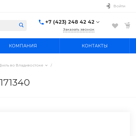
Войти
+7 (423) 248 42 42
Заказать звонок
+7 (423) 248 42 42
КОМПАНИЯ
КОНТАКТЫ
Надеждинский район, п.
Новый, ул.
Первомайская, д. 1а
Пн-Вс: 8:30-19:00
иль во Владивостоке
/
boss4848@mail.ru
Л71340