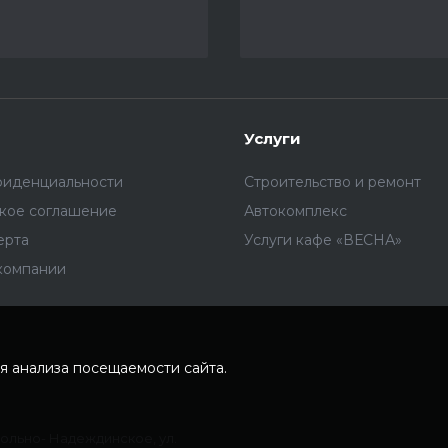
Услуги
фиденциальности
Строительство и ремонт
ское соглашение
Автокомплекс
ерта
Услуги кафе «ВЕСНА»
компании
я анализа посещаемости сайта.
Вольно- Надеждинское, ул.