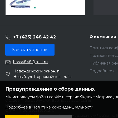
О компании
+7 (423) 248 42 42
Политика кон
Заказать звонок
Пользователь
boss4848@mail.ru
Публичная оф
Подробнее о 
Надеждинский район, п.
Новый, ул. Первомайская, д. 1а
Предупреждение о сборе данных
Мы используем файлы cookie и сервис Яндекс.Метрика дл
© 2026 ИП Бондарчук А.А. Все права защищены.
ИНН: 252100758085
Подробнее в Политике конфиденциальности
ОГРНИП: 304250236200270
Юр. адрес: 692481 Приморский край, Надеждинский район, с. 