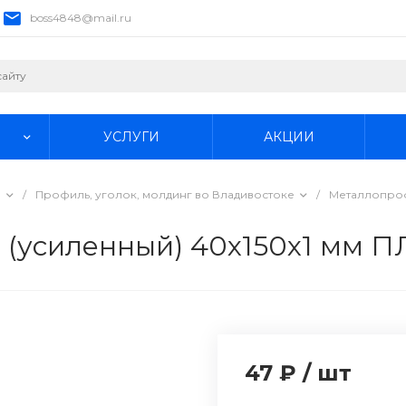
boss4848@mail.ru
УСЛУГИ
АКЦИИ
е
/
Профиль, уголок, молдинг во Владивостоке
/
Металлопроф
 (усиленный) 40х150х1 мм П
47 ₽
/
шт