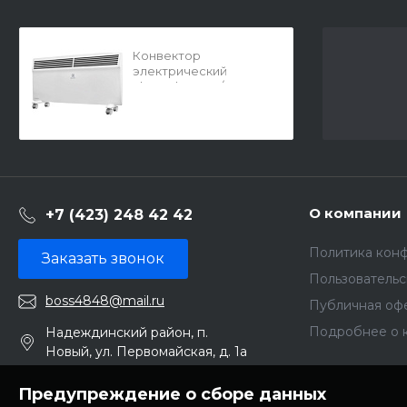
Конвектор
электрический
Electrolux ECH/AS-
2000 MR (0252) 27648
О компании
+7 (423) 248 42 42
Политика кон
Заказать звонок
Пользователь
boss4848@mail.ru
Публичная оф
Подробнее о 
Надеждинский район, п.
Новый, ул. Первомайская, д. 1а
Предупреждение о сборе данных