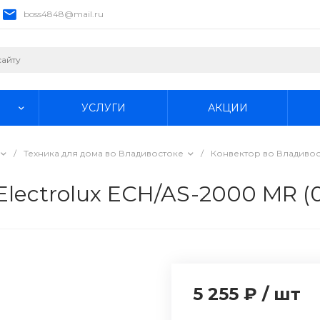
boss4848@mail.ru
УСЛУГИ
АКЦИИ
/
Техника для дома во Владивостоке
/
Конвектор во Владиво
lectrolux ECH/AS-2000 MR (0
5 255 ₽
/
шт