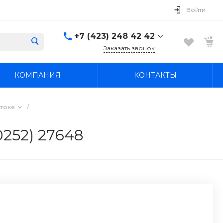
Войти
+7 (423) 248 42 42
Заказать звонок
+7 (423) 248 42 42
КОМПАНИЯ
КОНТАКТЫ
Надеждинский район, п.
Новый, ул.
Первомайская, д. 1а
Пн-Вс: 8:30-19:00
стоке
/
boss4848@mail.ru
252) 27648