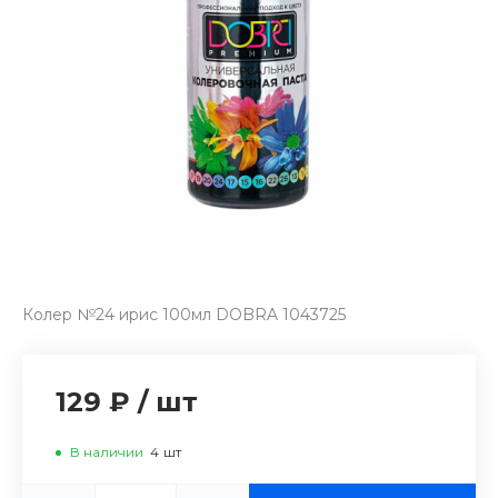
Колер №24 ирис 100мл DOBRA 1043725
129 ₽
/
шт
В наличии
4
шт