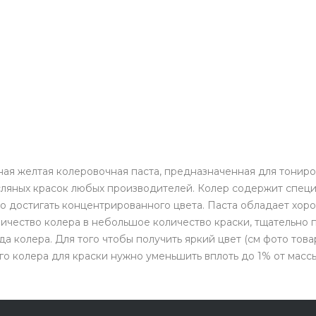
ьная желтая колеровочная паста, предназначенная для тонир
масляных красок любых производителей. Колер содержит спе
о достигать концентрированного цвета. Паста обладает хор
ичество колера в небольшое количество краски, тщательно
да колера. Для того чтобы получить яркий цвет (см фото то
го колера для краски нужно уменьшить вплоть до 1% от массы