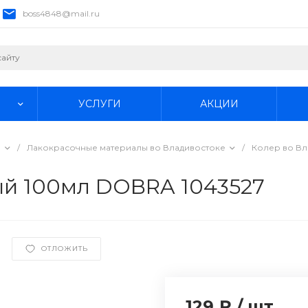
boss4848@mail.ru
УСЛУГИ
АКЦИИ
е
/
Лакокрасочные материалы во Владивостоке
/
Колер во Вл
ый 100мл DOBRA 1043527
ОТЛОЖИТЬ
129 ₽
/
шт