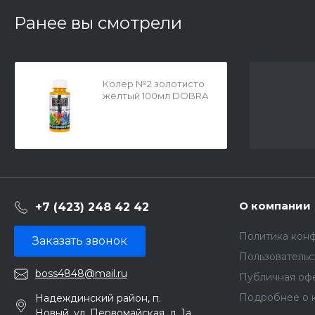
Ранее вы смотрели
Колер №2 золотисто
жёлтый 100мл DOBRA
1043527
О компании
+7 (423) 248 42 42
Политика кон
Заказать звонок
Пользователь
boss4848@mail.ru
Публичная оф
Подробнее о 
Надеждинский район, п.
Новый, ул. Первомайская, д. 1а