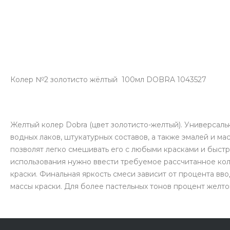
Колер №2 золотисто жёлтый 100мл DOBRA 1043527
Желтый колер Dobra (цвет золотисто-желтый). Универсал
водных лаков, штукатурных составов, а также эмалей и 
позволят легко смешивать его с любыми красками и быстр
использования нужно ввести требуемое рассчитанное кол
краски. Финальная яркость смеси зависит от процента вво
массы краски. Для более пастельных тонов процент желто