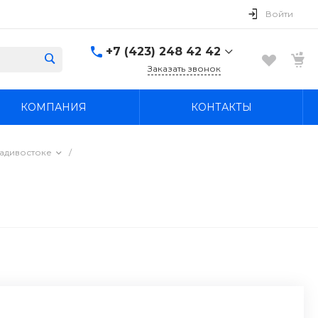
Войти
+7 (423) 248 42 42
Заказать звонок
+7 (423) 248 42 42
КОМПАНИЯ
КОНТАКТЫ
Надеждинский район, п.
Новый, ул.
Первомайская, д. 1а
Пн-Вс: 8:30-19:00
адивостоке
/
boss4848@mail.ru