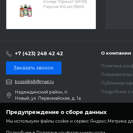
Колер "Ореол" (№05)
Персик 100 мл.15900
О компании
+7 (423) 248 42 42
Политика кон
Заказать звонок
Пользователь
boss4848@mail.ru
Публичная оф
Подробнее о 
Надеждинский район, п.
Новый, ул. Первомайская, д. 1а
Предупреждение о сборе данных
Мы используем файлы cookie и сервис Яндекс.Метрика дл
© 2026 ИП Бондарчук А.А. Все права защищены.
ИНН: 252100758085
Подробнее в Политике конфиденциальности