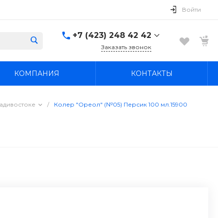
Войти
+7 (423) 248 42 42
Заказать звонок
+7 (423) 248 42 42
КОМПАНИЯ
КОНТАКТЫ
Надеждинский район, п.
Новый, ул.
Первомайская, д. 1а
Пн-Вс: 8:30-19:00
адивостоке
/
Колер "Ореол" (№05) Персик 100 мл.15900
boss4848@mail.ru