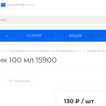
boss4848@mail.ru
УСЛУГИ
АКЦИИ
е
/
Лакокрасочные материалы во Владивостоке
/
Колер во Вл
ик 100 мл.15900
ОТЛОЖИТЬ
130 ₽
/
шт