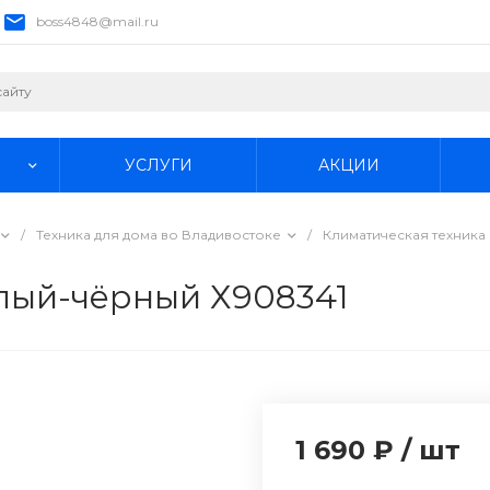
boss4848@mail.ru
УСЛУГИ
АКЦИИ
/
Техника для дома во Владивостоке
/
Климатическая техника
лый-чёрный Х908341
1 690 ₽
/
шт