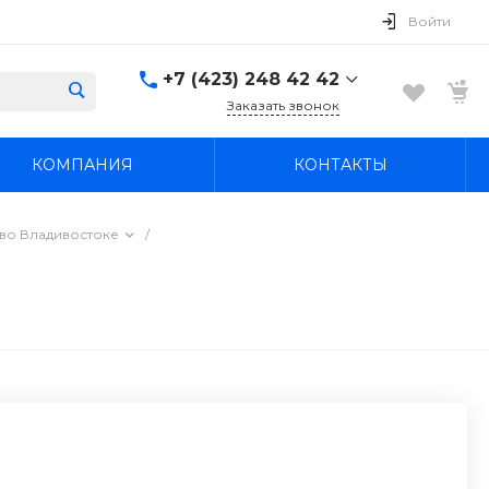
Войти
+7 (423) 248 42 42
Заказать звонок
+7 (423) 248 42 42
КОМПАНИЯ
КОНТАКТЫ
Надеждинский район, п.
Новый, ул.
Первомайская, д. 1а
Пн-Вс: 8:30-19:00
 во Владивостоке
/
boss4848@mail.ru