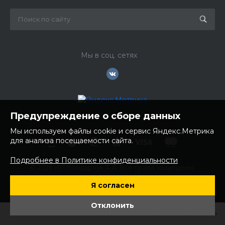
Мы в соц. сетях
Предупреждение о сборе данных
Мы используем файлы cookie и сервис Яндекс.Метрика
для анализа посещаемости сайта.
Подробнее в Политике конфиденциальности
© 2026 ИП Бондарчук А.А. Все права защищены.
ИНН: 252100758085
Я согласен
ОГРНИП: 304250236200270
Юр. адрес: 692481 Приморский край, Надеждинский район,
Отклонить
с. Вольно- Надеждинское, ул. Торопова 12
Главная
Главная
Кабинет
Кабинет
Корзина
Корзина
Избранные
Избранные
Сравнение
Сравнение