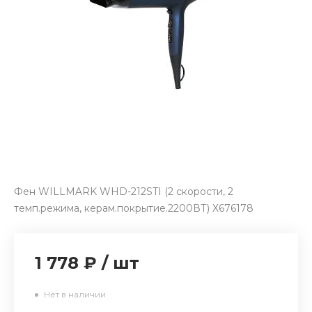
Фен WILLMARK WHD-212STI (2 скорости, 2
темп.режима, керам.покрытие.2200ВТ) Х676178
1 778 ₽
/
шт
Нет в наличии