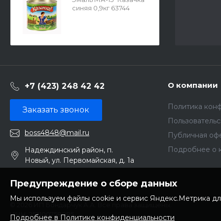
синяя 0,9кг 63744
О компании
+7 (423) 248 42 42
Политика кон
Заказать звонок
Пользователь
boss4848@mail.ru
Публичная оф
Подробнее о 
Надеждинский район, п.
Новый, ул. Первомайская, д. 1а
Предупреждение о сборе данных
Мы используем файлы cookie и сервис Яндекс.Метрика дл
© 2026 ИП Бондарчук А.А. Все права защищены.
ИНН: 252100758085
Подробнее в Политике конфиденциальности