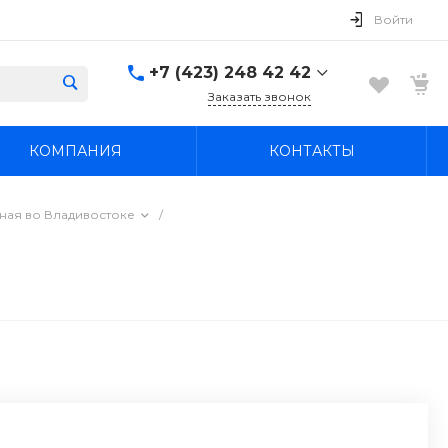
Войти
+7 (423) 248 42 42
Заказать звонок
+7 (423) 248 42 42
КОМПАНИЯ
КОНТАКТЫ
Надеждинский район, п.
Новый, ул.
Первомайская, д. 1а
Пн-Вс: 8:30-19:00
ная во Владивостоке
/
boss4848@mail.ru