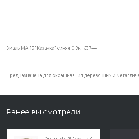
Эмаль МА-15 "Казачка" синяя 0,9кг 63744
Предназначена для окрашивания деревянных и металличес
Ранее вы смотрели
Эмаль МА-15 "Казачка"