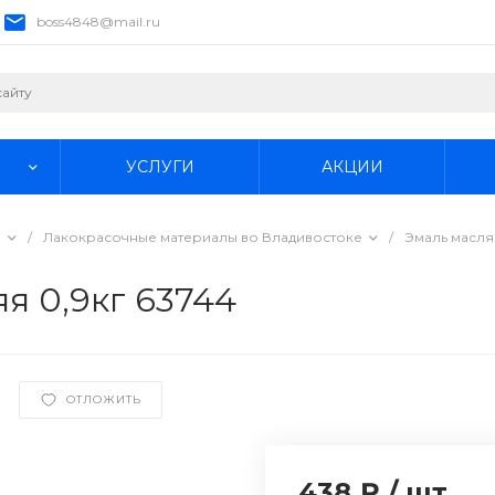
boss4848@mail.ru
УСЛУГИ
АКЦИИ
е
/
Лакокрасочные материалы во Владивостоке
/
Эмаль масля
я 0,9кг 63744
ОТЛОЖИТЬ
438 ₽
/
шт