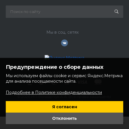
Мы в соц. сетях
Предупреждение о сборе данных
Мы используем файлы cookie и сервис Яндекс.Метрика
для анализа посещаемости сайта.
Подробнее в Политике конфиденциальности
© 2026 ИП Бондарчук А.А. Все права защищены.
ИНН: 252100758085
Я согласен
ОГРНИП: 304250236200270
Юр. адрес: 692481 Приморский край, Надеждинский район,
Отклонить
с. Вольно- Надеждинское, ул. Торопова 12
Главная
Главная
Кабинет
Кабинет
Корзина
Корзина
Избранные
Избранные
Сравнение
Сравнение