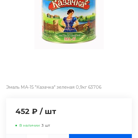
Эмаль МА-15 "Казачка" зеленая 0,9кг 63706
452 ₽
/
шт
В наличии
3
шт