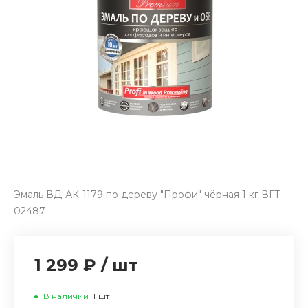
Эмаль ВД-АК-1179 по дереву "Профи" чёрная 1 кг ВГТ
02487
1 299 ₽
/
шт
В наличии
1
шт