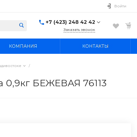
Войти
+7 (423) 248 42 42
Заказать звонок
+7 (423) 248 42 42
КОМПАНИЯ
КОНТАКТЫ
Надеждинский район, п.
Новый, ул.
Первомайская, д. 1а
Пн-Вс: 8:30-19:00
адивостоке
/
boss4848@mail.ru
а 0,9кг БЕЖЕВАЯ 76113