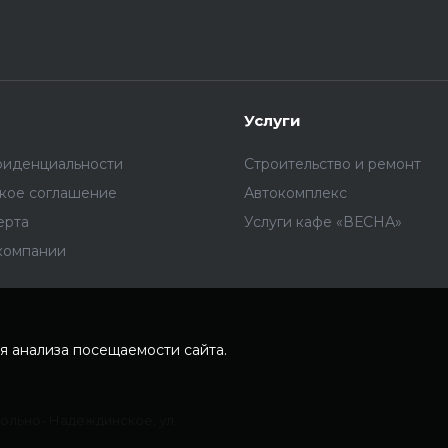
Услуги
фиденциальности
Строительство и ремонт
ское соглашение
Автокомплекс
ерта
Услуги кафе «ВЕСНА»
компании
я анализа посещаемости сайта.
Вольно- Надеждинское, ул.