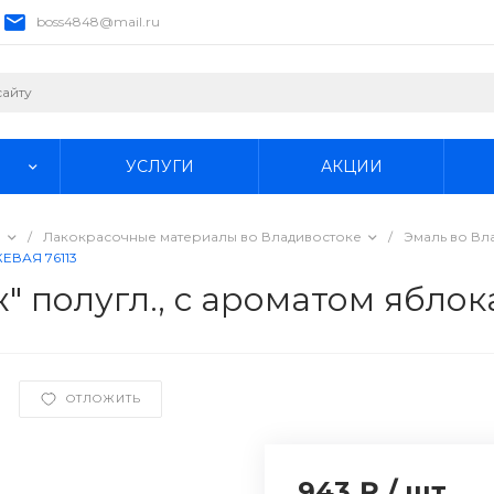
boss4848@mail.ru
УСЛУГИ
АКЦИИ
е
/
Лакокрасочные материалы во Владивостоке
/
Эмаль во Вл
ЖЕВАЯ 76113
 полугл., с ароматом яблок
ОТЛОЖИТЬ
943 ₽
/
шт