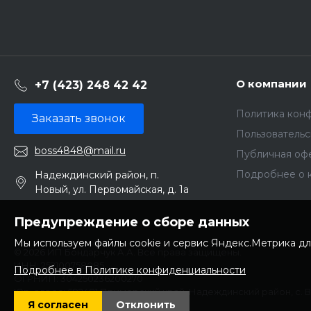
О компании
+7 (423) 248 42 42
Политика кон
Заказать звонок
Пользователь
boss4848@mail.ru
Публичная оф
Подробнее о 
Надеждинский район, п.
Новый, ул. Первомайская, д. 1а
Предупреждение о сборе данных
Мы используем файлы cookie и сервис Яндекс.Метрика дл
© 2026 ИП Бондарчук А.А. Все права защищены.
ИНН: 252100758085
Подробнее в Политике конфиденциальности
ОГРНИП: 304250236200270
Юр. адрес: 692481 Приморский край, Надеждинский район, с. 
Я согласен
Отклонить
Торопова 12