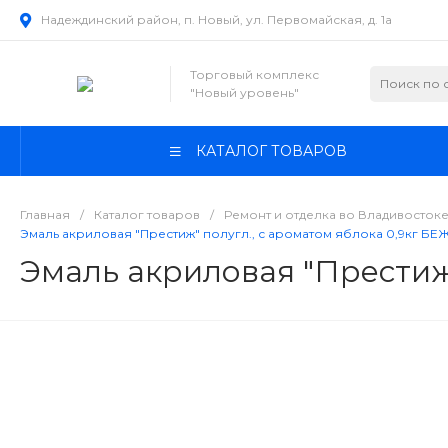
Надеждинский район, п. Новый, ул. Первомайская, д. 1а
Торговый комплекс
"Новый уровень"
КАТАЛОГ ТОВАРОВ
Главная
/
Каталог товаров
/
Ремонт и отделка во Владивосток
Эмаль акриловая "Престиж" полугл., с ароматом яблока 0,9кг БЕ
Эмаль акриловая "Престиж"