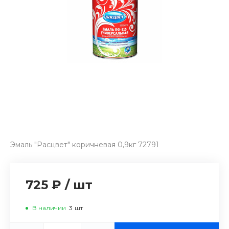
Эмаль "Расцвет" коричневая 0,9кг 72791
725 ₽
/
шт
В наличии
3
шт