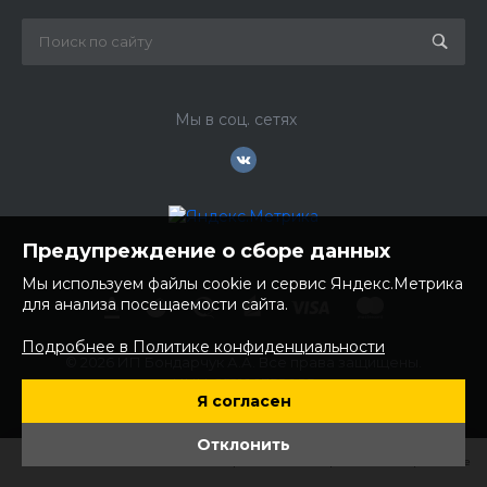
Мы в соц. сетях
Предупреждение о сборе данных
Мы используем файлы cookie и сервис Яндекс.Метрика
для анализа посещаемости сайта.
Подробнее в Политике конфиденциальности
© 2026 ИП Бондарчук А.А. Все права защищены.
ИНН: 252100758085
Я согласен
ОГРНИП: 304250236200270
Юр. адрес: 692481 Приморский край, Надеждинский район,
Отклонить
с. Вольно- Надеждинское, ул. Торопова 12
Главная
Главная
Кабинет
Кабинет
Корзина
Корзина
Избранные
Избранные
Сравнение
Сравнение