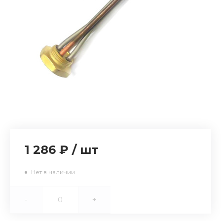
1 286 ₽
/
шт
Нет в наличии
-
+