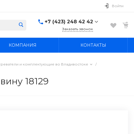
Войти
+7 (423) 248 42 42
Заказать звонок
+7 (423) 248 42 42
КОМПАНИЯ
КОНТАКТЫ
Надеждинский район, п.
Новый, ул.
Первомайская, д. 1а
Пн-Вс: 8:30-19:00
греватели и комплектующие во Владивостоке
/
boss4848@mail.ru
вину 18129