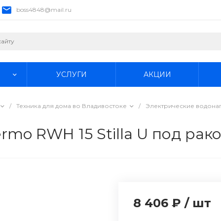
boss4848@mail.ru
УСЛУГИ
АКЦИИ
/
Техника для дома во Владивостоке
/
Электрические водона
rmo RWH 15 Stilla U под рако
8 406 ₽
/
шт