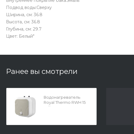
Внутреннее покрытие бака:эмаль
Подвод воды:Сверху
Ширина, см: 36.8
Высота, см: 36.8
Глубина, см: 29.7
Цвет: Белый"
Ранее вы смотрели
Водонагреватель
Royal Thermo RWH 15
Stilla U под раковину
18129