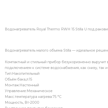
Водонагреватель Royal Thermo RWH 15 Stilla U под ракови
Водонагреватель малого объема Stilla — идеальное реше
Компактный и стильный прибор безукоризненно выручит в
подключением к системе водоснабжения, как снизу, так и 
Тип:Накопительный
Обьём бака,л:15
Монтаж:Настенный
Управление:Механическое
Макс.температура нагрева:75 °C
Мощность, Вт-2000