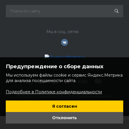
Мы в соц. сетях
Предупреждение о сборе данных
Мы используем файлы cookie и сервис Яндекс.Метрика
для анализа посещаемости сайта.
Подробнее в Политике конфиденциальности
© 2026 ИП Бондарчук А.А. Все права защищены.
ИНН: 252100758085
Я согласен
ОГРНИП: 304250236200270
Юр. адрес: 692481 Приморский край, Надеждинский район,
Отклонить
с. Вольно- Надеждинское, ул. Торопова 12
Главная
Главная
Кабинет
Кабинет
Корзина
Корзина
Избранные
Избранные
Сравнение
Сравнение