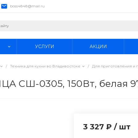
boss4848@mail.ru
УСЛУГИ
АКЦИИ
/
Техника для кухни во Владивостоке
/
Для приготовления и 
А СШ-0305, 150Вт, белая 9
3 327 ₽
/
шт