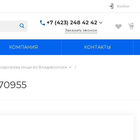
Войти
+7 (423) 248 42 42
Заказать звонок
+7 (423) 248 42 42
КОМПАНИЯ
КОНТАКТЫ
Надеждинский район, п.
Новый, ул.
Первомайская, д. 1а
Пн-Вс: 8:30-19:00
подогрева пищи во Владивостоке
/
boss4848@mail.ru
70955