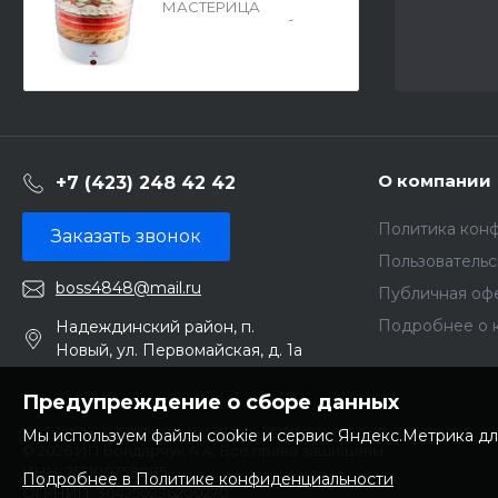
МАСТЕРИЦА
СШ-0305, 150Вт, белая
970955
О компании
+7 (423) 248 42 42
Политика кон
Заказать звонок
Пользователь
boss4848@mail.ru
Публичная оф
Подробнее о 
Надеждинский район, п.
Новый, ул. Первомайская, д. 1а
Предупреждение о сборе данных
Мы используем файлы cookie и сервис Яндекс.Метрика дл
© 2026 ИП Бондарчук А.А. Все права защищены.
ИНН: 252100758085
Подробнее в Политике конфиденциальности
ОГРНИП: 304250236200270