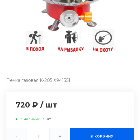
Печка газовая К-205 Х941351
720 ₽
/
шт
В наличии
3
шт
-
+
В КОРЗИНУ