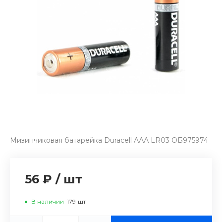
Мизинчиковая батарейка Duracell ААА LR03 ОБ975974
56 ₽
/
шт
В наличии
179
шт