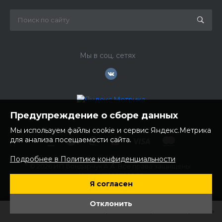
Мы в соц. сетях
Предупреждение о сборе данных
Мы используем файлы cookie и сервис Яндекс.Метрика
для анализа посещаемости сайта.
Подробнее в Политике конфиденциальности
© 2026 ИП Бондарчук А.А. Все права защищены.
ИНН: 252100758085
Я согласен
ОГРНИП: 304250236200270
Юр. адрес: 692481 Приморский край, Надеждинский район,
Отклонить
с. Вольно- Надеждинское, ул. Торопова 12
Главная
Главная
Кабинет
Кабинет
Корзина
Корзина
Избранные
Избранные
Сравнение
Сравнение