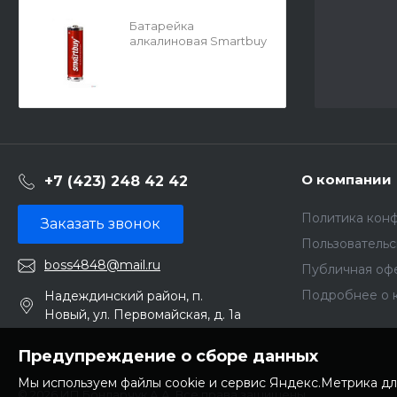
Батарейка
алкалиновая Smartbuy
АА 22100
О компании
+7 (423) 248 42 42
Политика кон
Заказать звонок
Пользователь
boss4848@mail.ru
Публичная оф
Подробнее о 
Надеждинский район, п.
Новый, ул. Первомайская, д. 1а
Предупреждение о сборе данных
Мы используем файлы cookie и сервис Яндекс.Метрика дл
© 2026 ИП Бондарчук А.А. Все права защищены.