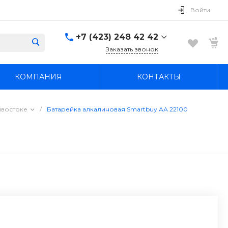
Войти
+7 (423) 248 42 42
Заказать звонок
+7 (423) 248 42 42
КОМПАНИЯ
КОНТАКТЫ
Надеждинский район, п.
Новый, ул.
Первомайская, д. 1а
Пн-Вс: 8:30-19:00
ивостоке
/
Батарейка алкалиновая Smartbuy АА 22100
boss4848@mail.ru