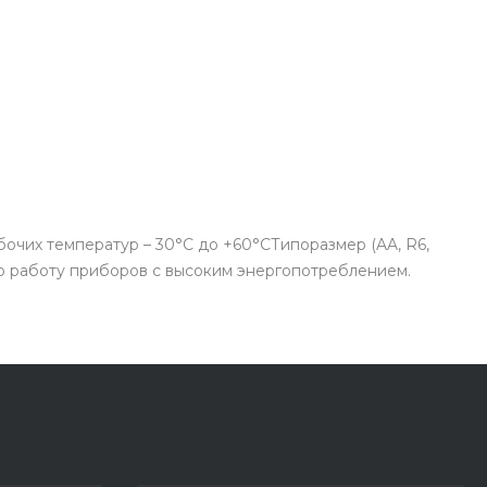
чих температур – 30°C до +60°CТипоразмер (AA, R6,
ую работу приборов с высоким энергопотреблением.