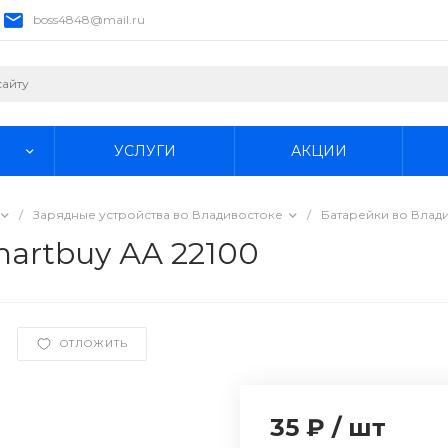
boss4848@mail.ru
УСЛУГИ
АКЦИИ
/
Зарядные устройства во Владивостоке
/
Батарейки во Влад
artbuy АА 22100
ОТЛОЖИТЬ
35 ₽
/
шт